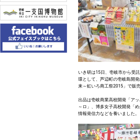
いき研は15日、壱岐市から受
環として、芦辺町の壱岐島開発
来～虹いろ商工祭2015」で販
出品は壱岐商業高校開発「アッ
～ロ」、博多女子高校開発「め
情報発信力などを養いました。