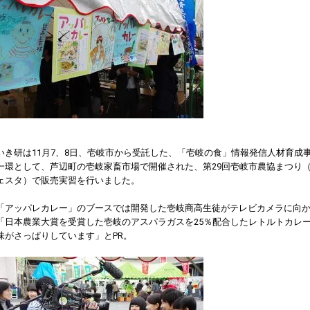
いき研は11月7、8日、壱岐市から受託した、「壱岐の食」情報発信人材育成
一環として、芦辺町の壱岐家畜市場で開催された、第29回壱岐市農協まつり（
ェスタ）で販売実習を行いました。
「アッパレカレー」のブースでは開発した壱岐商高生徒がテレビカメラに向
「日本農業大賞を受賞した壱岐のアスパラガスを25％配合したレトルトカレ
味がさっぱりしています」とPR。