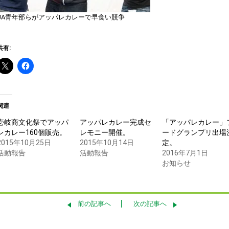
JA青年部らがアッパレカレーで早食い競争
共有:
関連
壱岐商文化祭でアッパ
アッパレカレー完成セ
「アッパレカレー」
レカレー160個販売。
レモニー開催。
ードグランプリ出場
2015年10月25日
2015年10月14日
定。
活動報告
活動報告
2016年7月1日
お知らせ
前の記事へ
次の記事へ