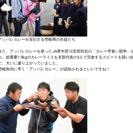
アッパレカレーを宣伝する壱岐商の生徒たち
また、アッパレカレーを使ったJA青年部12支部対抗の「カレー早食い競争」
れ、総重量1.5kgのカレーライスを支部代表の3人で完食するスピードを競い
ど、大いに盛り上がっていました。
壱岐島内に早く「アッパレカレー」が認知されるといいですね！