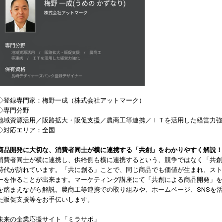
◇登録専門家：梅野一成（株式会社アットマーク）
◇専門分野
地域資源活用／販路拡大・販促支援／農商工等連携／ＩＴを活用した経営力
◇対応エリア：全国
商品開発に大切な、消費者同士が横に連携する「共創」をわかりやすく解説
消費者同士が横に連携し、供給側も横に連携するという、競争ではなく「共
時代が訪れています。「共に創る」ことで、同じ商品でも価値が生まれ、ス
ーを作ることが出来ます。マーケティング講座にて「共創による商品開発」
を踏まえながら解説。農商工等連携での取り組みや、ホームページ、SNSを
た販促支援等をお手伝いします。
未来の企業応援サイト「ミラサポ」