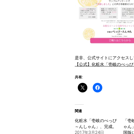
是非、公式サイトにアクセスし
【公式】化粧水「壱岐のべっぴ
共有:
関連
化粧水「壱岐のべっぴ
「壱
～んしゃん」、完成。
ゃん
2017年3月24日
国版