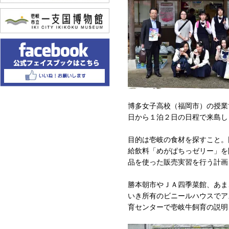
博多女子高校（福岡市）の授業
日から１泊２日の日程で来島し
目的は壱岐の食材を探すこと。
給飲料「めがぱちっゼリー」を
品を使った販売実習を行う計画
勝本朝市やＪＡ四季菜館、あま
いき所有のビニールハウスでア
育センターで壱岐牛飼育の説明